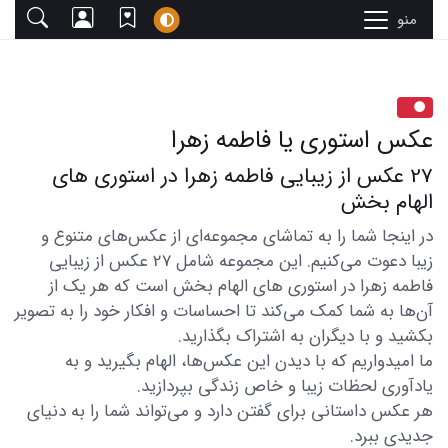
منو
عکس استوری یا فاطمه زهرا
27 عکس از زیبایی فاطمه زهرا در استوری های
الهام بخش
در اینجا شما را به تماشای مجموعه‌ای از عکس‌های متنوع و
زیبا دعوت می‌کنیم. این مجموعه شامل 27 عکس از زیبایی
فاطمه زهرا در استوری های الهام بخش است که هر یک از
آن‌ها به شما کمک می‌کند تا احساسات و افکار خود را به تصویر
بکشید و با دیگران به اشتراک بگذارید.
ما امیدواریم که با دیدن این عکس‌ها، الهام بگیرید و به
یادآوری لحظات زیبا و خاص زندگی بپردازید.
هر عکس داستانی برای گفتن دارد و می‌تواند شما را به دنیای
جدیدی ببرد.