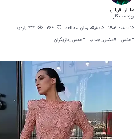
سامان قربانی
روزنامه نگار
15 اسفند 1403
5 دقیقه زمان مطالعه
266
*** بازدید
#عکس
#عکس_جذاب
#عکس_بازیگران