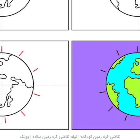
نقاشی کره زمین کودکانه | فیلم نقاشی کره زمین سااده | وولک