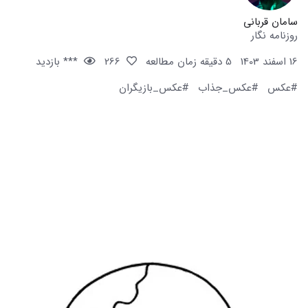
سامان قربانی
روزنامه نگار
16 اسفند 1403
5 دقیقه زمان مطالعه
266
*** بازدید
#عکس
#عکس_جذاب
#عکس_بازیگران