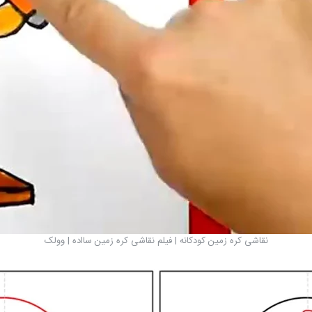
نقاشی کره زمین کودکانه | فیلم نقاشی کره زمین سااده | وولک