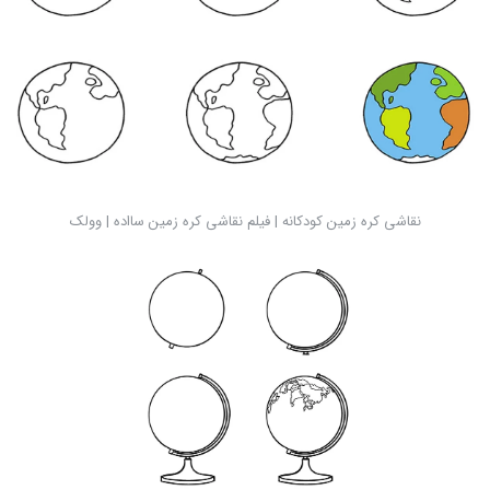
نقاشی کره زمین کودکانه | فیلم نقاشی کره زمین سااده | وولک