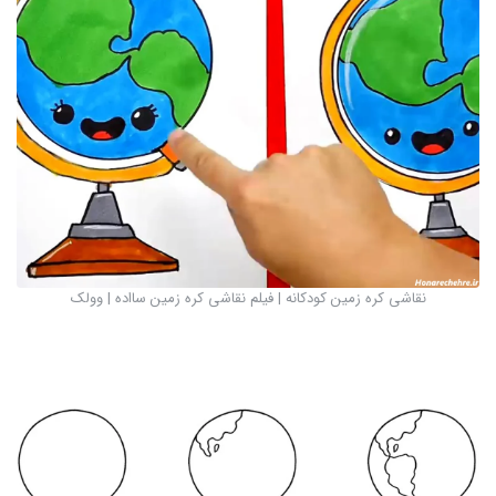
نقاشی کره زمین کودکانه | فیلم نقاشی کره زمین سااده | وولک