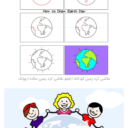
نقاشی کره زمین کودکانه | فیلم نقاشی کره زمین سااده | وولک