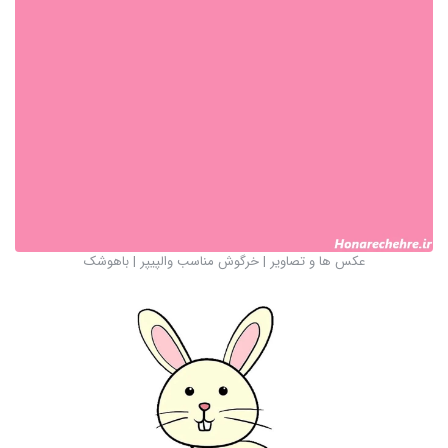
عکس ها و تصاویر | خرگوش مناسب والپيپر | باهوشک