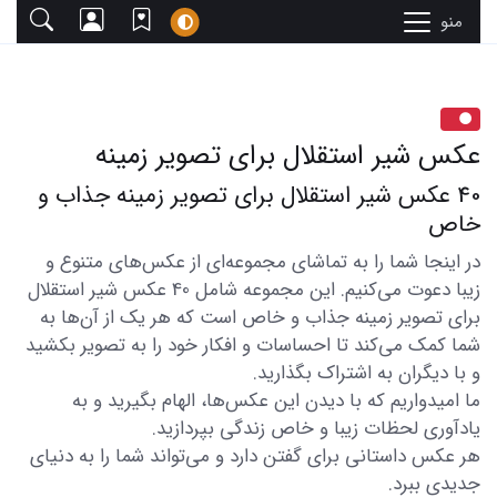
منو
عکس شیر استقلال برای تصویر زمینه
40 عکس شیر استقلال برای تصویر زمینه جذاب و
خاص
در اینجا شما را به تماشای مجموعه‌ای از عکس‌های متنوع و
زیبا دعوت می‌کنیم. این مجموعه شامل 40 عکس شیر استقلال
برای تصویر زمینه جذاب و خاص است که هر یک از آن‌ها به
شما کمک می‌کند تا احساسات و افکار خود را به تصویر بکشید
و با دیگران به اشتراک بگذارید.
ما امیدواریم که با دیدن این عکس‌ها، الهام بگیرید و به
یادآوری لحظات زیبا و خاص زندگی بپردازید.
هر عکس داستانی برای گفتن دارد و می‌تواند شما را به دنیای
جدیدی ببرد.