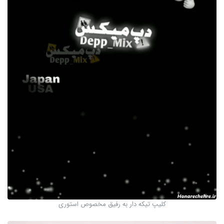
کلیپ تیکه دار به رفیق مخصوص استوری