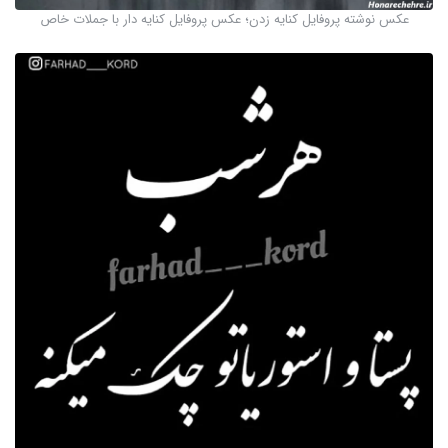
عکس نوشته پروفایل کنایه زدن؛ عکس پروفایل کنایه دار با جملات خاص