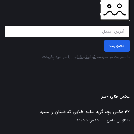
عضویت
با عضویت در خبرنامه
شرایط و قوانین
را خواهید پذیرفت.
عکس های اخیر
32 عکس بچه گربه سفید طلایی که قلبتان را میبرد
با
نازنین لطفی
15 مرداد 1405