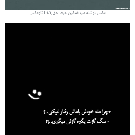
عکس نوشته دپ غمگین حرف حق:)🥀 | تاوعکس