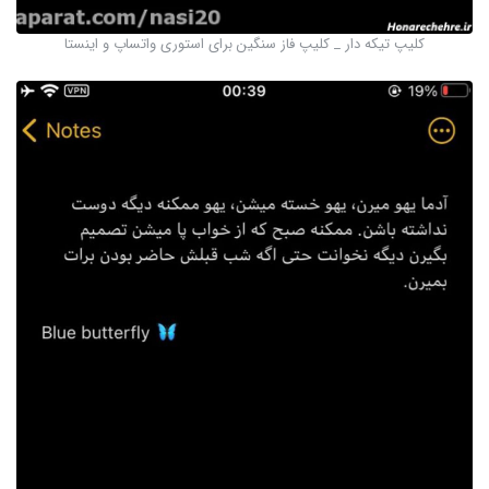
کلیپ تیکه دار _ کلیپ فاز سنگین برای استوری واتساپ و اینستا