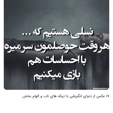
21 عکس از لاتی های خفن و تیکه دار که جذابیت را دوچندان میکند