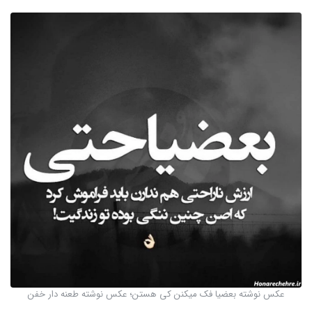
عکس نوشته بعضیا فک میکنن کی هستن؛ عکس نوشته طعنه دار خفن