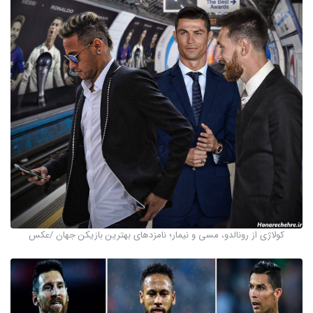
کولاژی از رونالدو، مسی و نیمار؛ نامزدهای بهترین بازیکن جهان /عکس