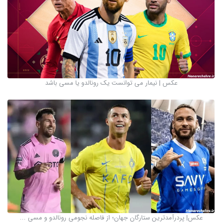
عکس | نیمار می توانست یک رونالدو یا مسی باشد
عکس‌| پردرآمدترین ستارگان جهان؛ از فاصله نجومی رونالدو و مسی ...