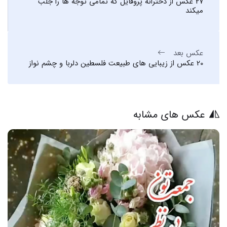
27 عکس از دخترانه پروفایل که تمامی توجه ها را جلب
میکند
عکس بعد
20 عکس از زیبایی های طبیعت فلسطین دلربا و چشم نواز
عکس های مشابه