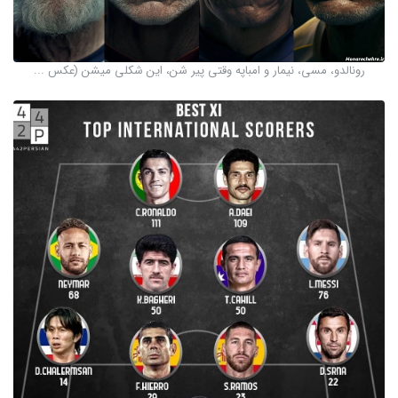
رونالدو، مسی، نیمار و امباپه وقتی پیر شن، این شکلی میشن (عکس ...