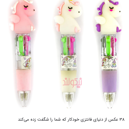
72 عکس از کیک تولد فانتزی که عاشقشان میشوید