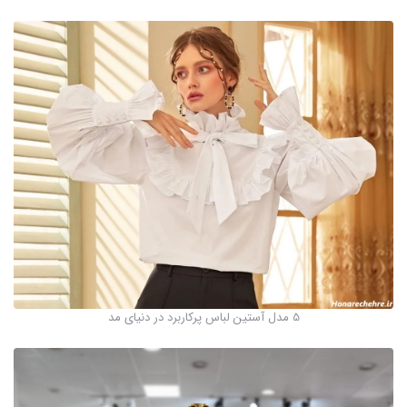
5 مدل آستین لباس پركاربرد در دنيای مد