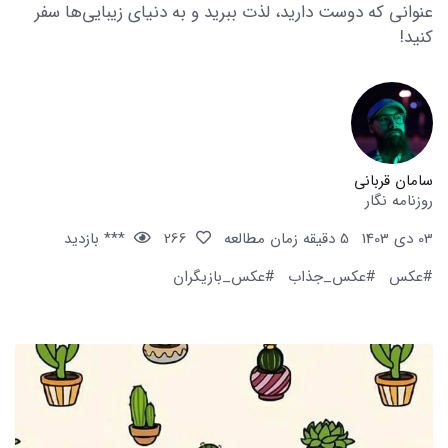
عنوانی که دوست دارید، لذت ببرید و به دنیای زیبایی‌ها سفر
کنید!
سامان قربانی
روزنامه نگار
03 دی 1403
5 دقیقه زمان مطالعه
266
*** بازدید
#عکس
#عکس_جذاب
#عکس_بازیگران