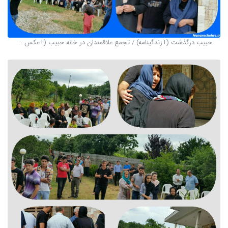
حبیب درگذشت (+زندگینامه) / تجمع علاقمندان در خانه حبیب (+عکس ...