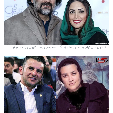
تصاویر) بیوگرافی، عکس ها و زندگی خصوصی یغما گلرویی و همسرش ...