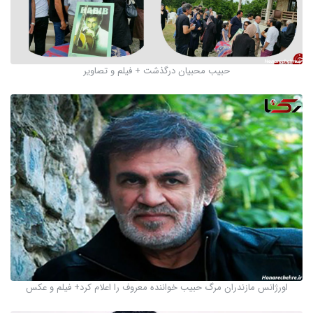
حبیب محبیان درگذشت + فیلم و تصاویر
اورژانس مازندران مرگ حبیب خواننده معروف را اعلام کرد+ فیلم و عکس