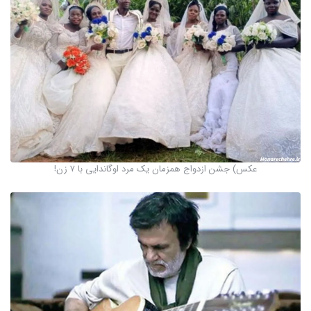
عکس) جشن ازدواج همزمان یک مرد اوگاندایی با ۷ زن!