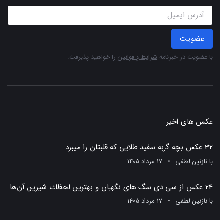
عضویت
با عضویت در خبرنامه
شرایط و قوانین
را خواهید پذیرفت.
عکس های اخیر
32 عکس بچه گربه سفید طلایی که قلبتان را میبرد
با
نازنین لطفی
17 مرداد 1405
24 عکس از سی دی سگ های نگهبان و بهترین لحظات شیرین آن‌ها
با
نازنین لطفی
17 مرداد 1405