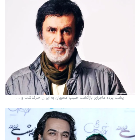
پشت پرده ماجرای بازگشت حبیب محبیان به ایران /درگذشت و ...