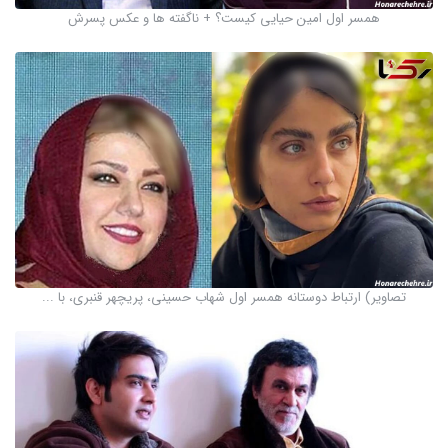
همسر اول امین حیایی کیست؟ + ناگفته ها و عکس پسرش
تصاویر) ارتباط دوستانه همسر اول شهاب حسینی، پریچهر قنبری، با ...