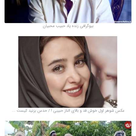
بیوگرافی زنده یاد حبیب محبیان
عکس شوهر اول خوش قد و بالای الناز حبیبی ! / حدس بزنید کیست ...