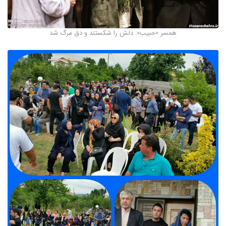
همسر «حبیب»: دلش را شکستند و دق مرگ شد