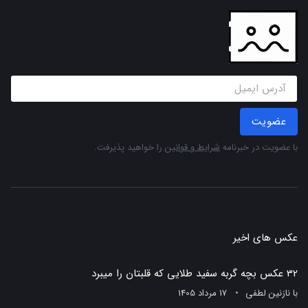
عضویت
با عضویت در خبرنامه
شرایط و قوانین
را خواهید پذیرفت.
عکس های اخیر
32 عکس بچه گربه سفید طلایی که قلبتان را میبرد
با
نازنین لطفی
17 مرداد 1405