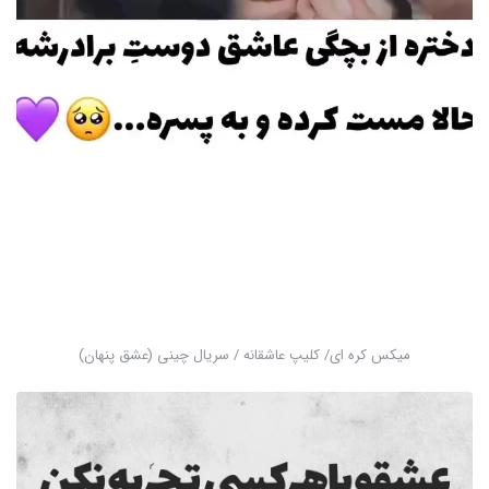
میکس کره ای/ کلیپ عاشقانه / سریال چینی (عشق پنهان)