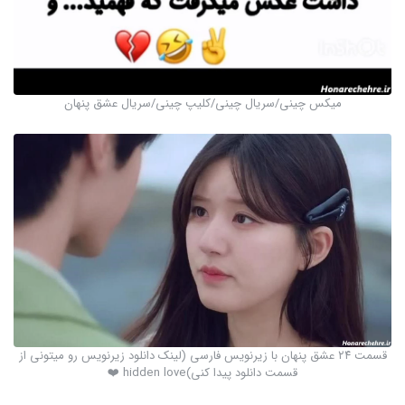
میکس چینی/سریال چینی/کلیپ چینی/سریال عشق پنهان
قسمت ۲۴ عشق پنهان با زیرنویس فارسی (لینک دانلود زیرنویس رو میتونی از
قسمت دانلود پیدا کنی)hidden love ❤️