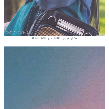
عشق پنهان :: ❤️🎼رادیو عاشقی🎼❤️