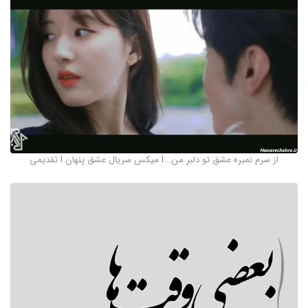
از سرم نمیره عشقِ تو دلبرِ من...l میکس سریال عشق پنهان l تقدیمی