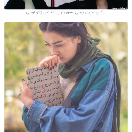
میکس سریال چینی عشق پنهان با حضور ژائو لوسی