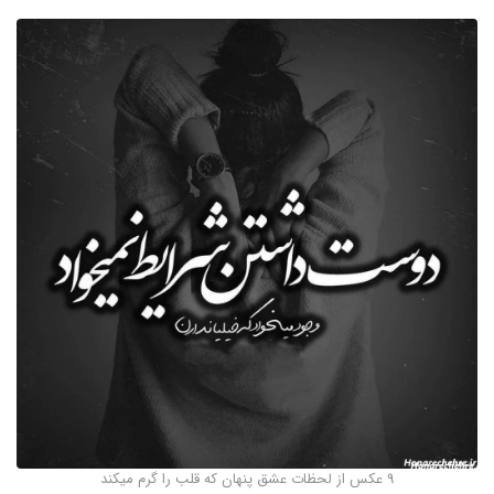
9 عکس از لحظات عشق پنهان که قلب را گرم میکند