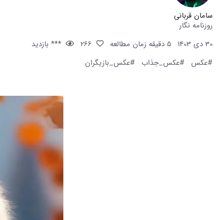
سامان قربانی
روزنامه نگار
30 دی 1403
5 دقیقه زمان مطالعه
266
*** بازدید
#عکس
#عکس_جذاب
#عکس_بازیگران