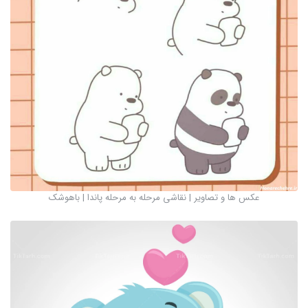
عکس ها و تصاویر | نقاشی مرحله به مرحله پاندا | باهوشک