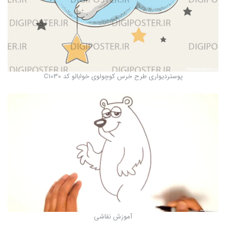
پوستردیواری طرح خرس کوچولوی خوابالو کد C1030
آموزش نقاشی