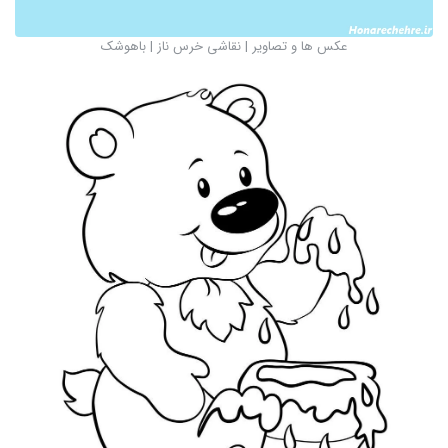
عکس ها و تصاویر | نقاشی خرس ناز | باهوشک