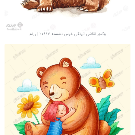
وکتور نقاشی آبرنگی خرس نشسته 20963 | رزتم