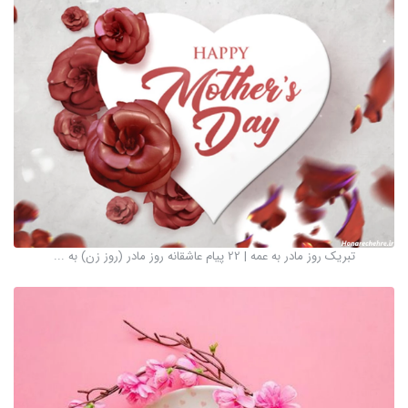
تبریک روز مادر به عمه | 22 پیام عاشقانه روز مادر (روز زن) به ...