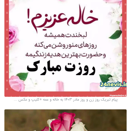
پیام تبریک روز زن و روز مادر 1403 به خاله و عمه +کلیپ و عکس ...