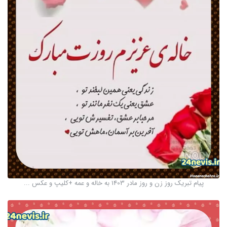
پیام تبریک روز زن و روز مادر 1403 به خاله و عمه +کلیپ و عکس ...