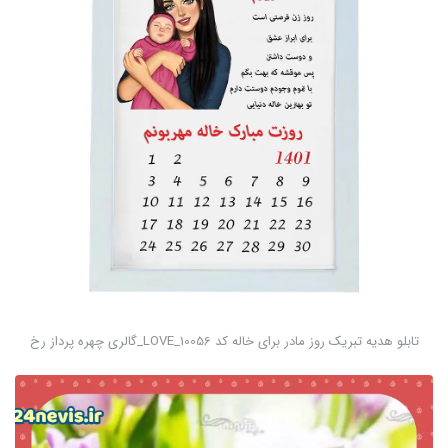
تابلو هدیه تبریک روز مادر برای خاله کد LOVE_10056_گالری چهره پرداز رخ