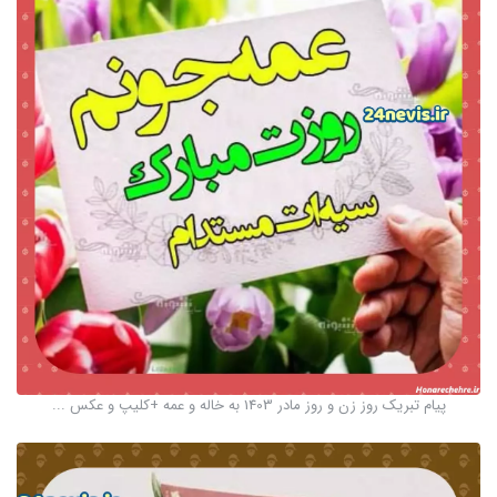
پیام تبریک روز زن و روز مادر 1403 به خاله و عمه +کلیپ و عکس ...