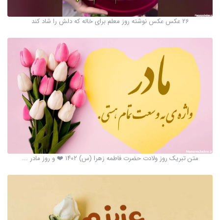
26 عکس عکس نوشته روز معلم برای خاله که دلش را شاد کند
متن تبریک روز ولادت حضرت فاطمه زهرا (س) ۱۴۰۲ ❤️ و روز مادر ...