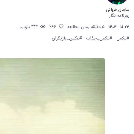
سامان قربانی
روزنامه نگار
23 آذر 1403
5 دقیقه زمان مطالعه
266
*** بازدید
#عکس
#عکس_جذاب
#عکس_بازیگران