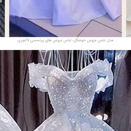
مدل لباس عروس خوشگل؛ لباس عروس های پرنسسی لاکچری