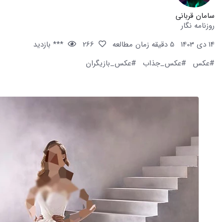
سامان قربانی
روزنامه نگار
14 دی 1403
5 دقیقه زمان مطالعه
266
*** بازدید
#عکس
#عکس_جذاب
#عکس_بازیگران