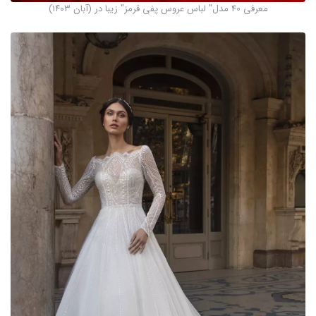
معرفی 40 مدل" لباس عروس پفی قرمز" زیبا در (آبان ۱۴۰۳)