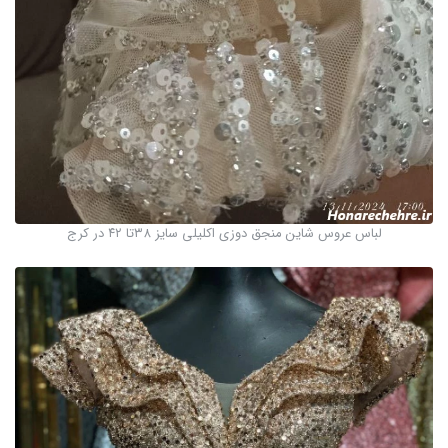
لباس عروس شاین منجق دوزی اکلیلی سایز ۳۸تا ۴۲ در کرج