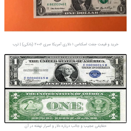
خرید و قیمت جفت اسکناس 1 دلاری آمریکا سری 2006 (بانکی) | ترب
حقایقی عجیب و جالب درباره دلار و اسرار نهفته در آن