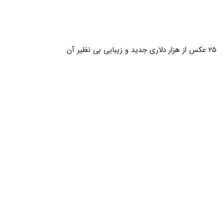
28 عکس نقشه ی ایران که هرکسی را مجذوب میکند