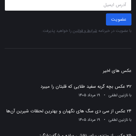
عضویت
با عضویت در خبرنامه
شرایط و قوانین
را خواهید پذیرفت.
عکس های اخیر
32 عکس بچه گربه سفید طلایی که قلبتان را میبرد
با
نازنین لطفی
19 مرداد 1405
24 عکس از سی دی سگ های نگهبان و بهترین لحظات شیرین آن‌ها
با
نازنین لطفی
19 مرداد 1405
25 عکس از ونزدی برای نقاشی ساده و شگفت‌انگیز