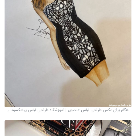
5گام برای عکس طراحی لباس +تصویر | آموزشگاه طراحی لباس پیشکسوتان