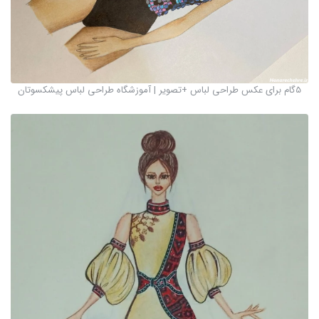
5گام برای عکس طراحی لباس +تصویر | آموزشگاه طراحی لباس پیشکسوتان