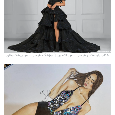
5گام برای عکس طراحی لباس +تصویر | آموزشگاه طراحی لباس پیشکسوتان