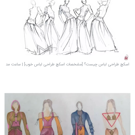
اسکچ طراحی لباس چیست؟ [مشخصات اسکچ طراحی لباس خوب] | ساعت مد