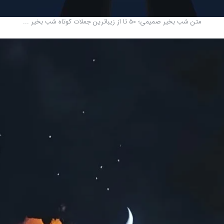
متن شب بخیر صمیمی؛ 50 تا از زیباترین جملات کوتاه شب بخیر ...