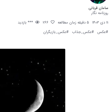
سامان قربانی
روزنامه نگار
11 دی 1403
5 دقیقه زمان مطالعه
266
*** بازدید
#عکس
#عکس_جذاب
#عکس_بازیگران