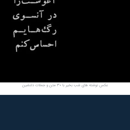
عکس نوشته های شب بخیر با 30 متن و جملات دلنشین