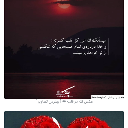
عکس الله در قلب ❤️ [ بهترین تصاویر ]