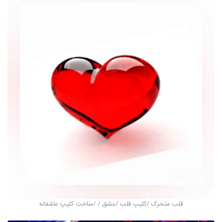
قلب متحرک /کلیپ قلب /عشق /️ /ساخت کلیپ عاشقانه