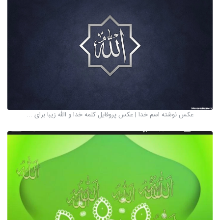
عکس نوشته اسم خدا | عکس پروفایل کلمه خدا و االله زیبا برای ...