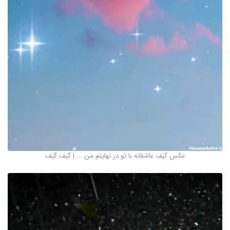
عکس گیف عاشقانه با تو در نهایتم من ... | گیف گیف