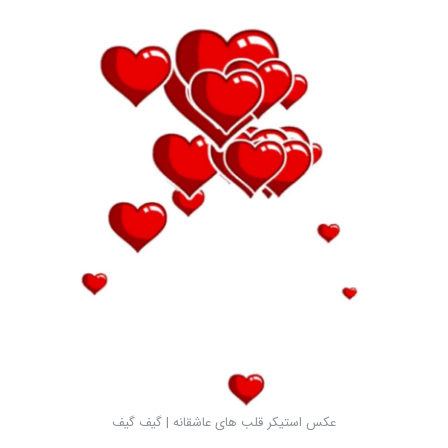
عکس استیکر قلب های عاشقانه | گیف گیف