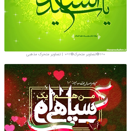
٠•○✿تصاویر متحرک✿○•٠· | تصاویر متحرک مذهبی