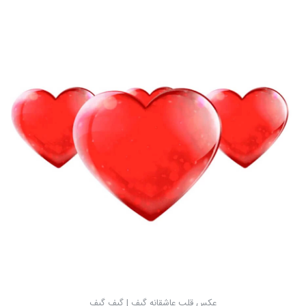
عکس قلب عاشقانه گیف | گیف گیف