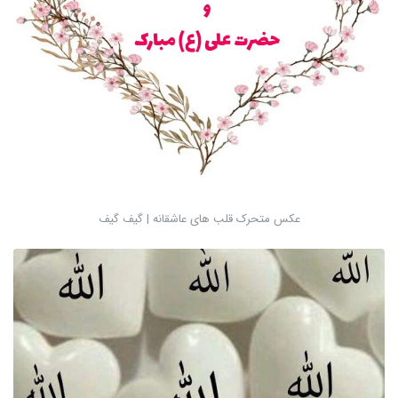
عکس متحرک قلب های عاشقانه | گیف گیف