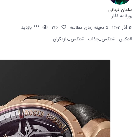
سامان قربانی
روزنامه نگار
16 آذر 1403
5 دقیقه زمان مطالعه
266
*** بازدید
#عکس
#عکس_جذاب
#عکس_بازیگران