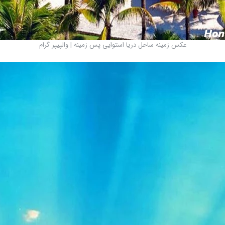
عکس زمینه ساحل دریا استوایی پس زمینه | والپیپر گرام