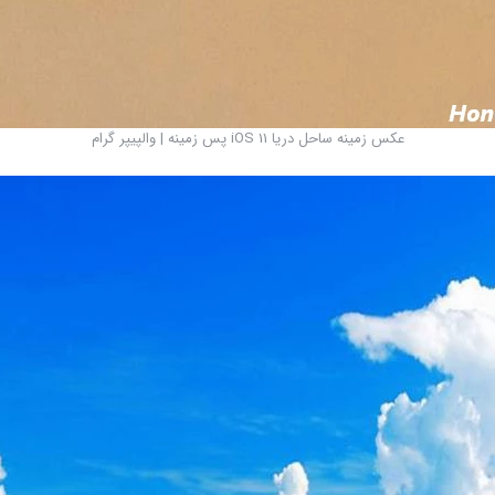
عکس زمینه ساحل دریا iOS 11 پس زمینه | والپیپر گرام