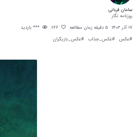
سامان قربانی
روزنامه نگار
17 آذر 1403
5 دقیقه زمان مطالعه
266
*** بازدید
#عکس
#عکس_جذاب
#عکس_بازیگران