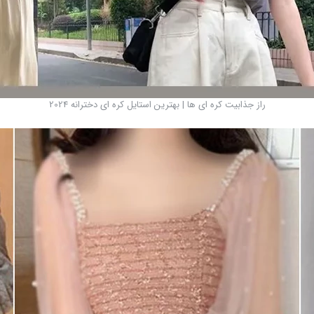
راز جذابیت کره ای ها | بهترین استایل کره ای دخترانه 2024