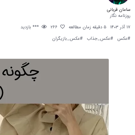
سامان قربانی
روزنامه نگار
17 آذر 1403
5 دقیقه زمان مطالعه
266
*** بازدید
#عکس
#عکس_جذاب
#عکس_بازیگران