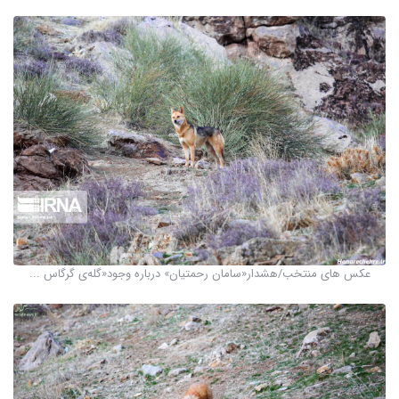
عکس های منتخب/هشدار«سامان رحمتیان» درباره وجود«گله‌ی گرگاس ...