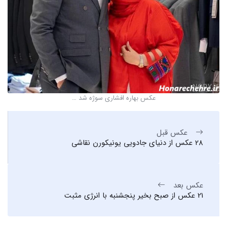
عکس بهاره افشاری سوژه شد …
عکس قبل
28 عکس از دنیای جادویی یونیکورن نقاشی
عکس بعد
21 عکس از صبح بخیر پنجشنبه با انرژی مثبت