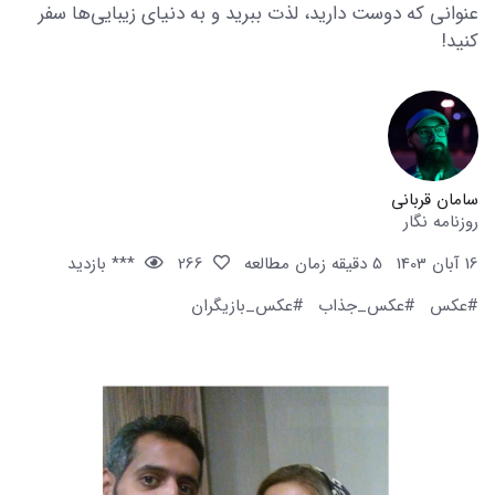
عنوانی که دوست دارید، لذت ببرید و به دنیای زیبایی‌ها سفر
کنید!
سامان قربانی
روزنامه نگار
16 آبان 1403
5 دقیقه زمان مطالعه
266
*** بازدید
#عکس
#عکس_جذاب
#عکس_بازیگران