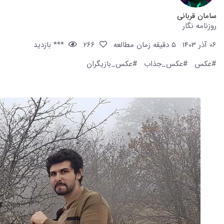
سامان قربانی
روزنامه نگار
06 آذر 1403
5 دقیقه زمان مطالعه
266
*** بازدید
#عکس
#عکس_جذاب
#عکس_بازیگران