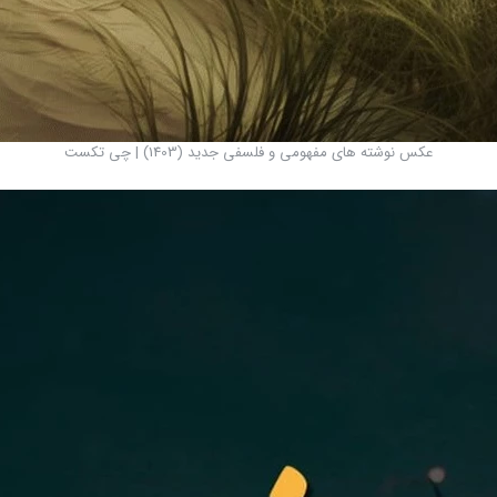
عکس نوشته های مفهومی و فلسفی جدید (1403) | چی‌ تکست