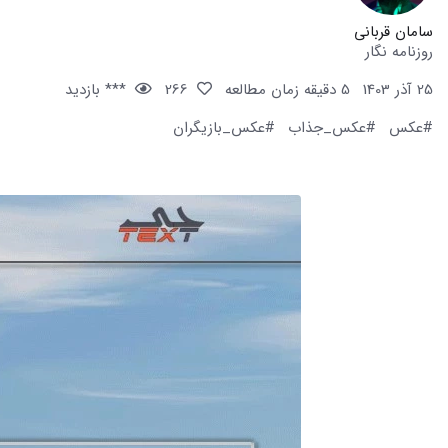
سامان قربانی
روزنامه نگار
25 آذر 1403
5 دقیقه زمان مطالعه
266
*** بازدید
#عکس
#عکس_جذاب
#عکس_بازیگران