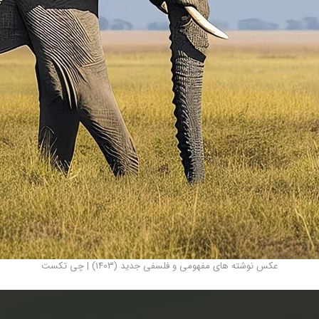
عکس نوشته های مفهومی و فلسفی جدید (1403) | چی‌ تکست