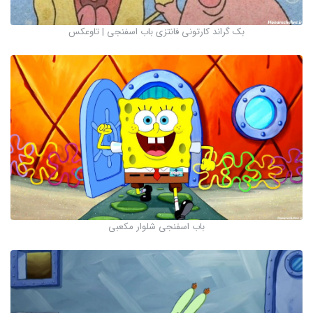
بک گراند کارتونی فانتزی باب اسفنجی | تاوعکس
باب اسفنجی شلوار مکعبی