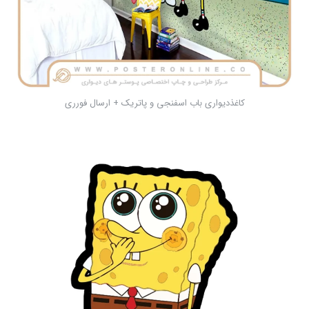
کاغذدیواری باب اسفنجی و پاتریک + ارسال فورری