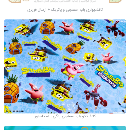
کاغذدیواری باب اسفنجی و پاتریک + ارسال فورری
کاغذ کادو باب اسفنجی رنگی | الف استور