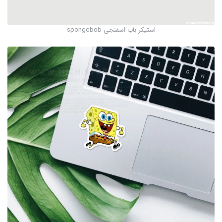
استیکر باب اسفنجی spongebob