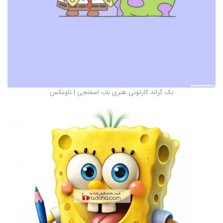
بک گراند کارتونی هنری باب اسفنجی | تاوعکس