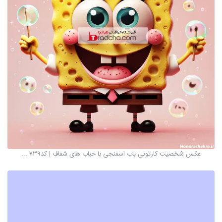
عکس شخصیت کارتونی باب اسفنجی با حباب های شفاف | کد739 ...