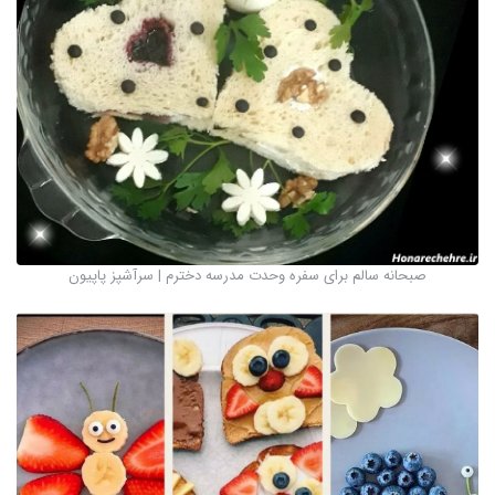
صبحانه سالم برای سفره وحدت مدرسه دخترم | سرآشپز پاپیون