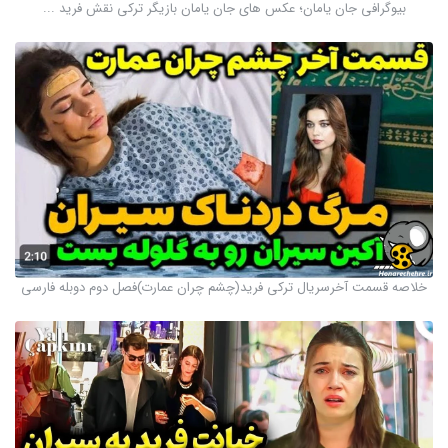
بیوگرافی جان یامان؛ عکس های جان یامان بازیگر ترکی نقش فرید ...
خلاصه قسمت آخرسریال ترکی فرید(چشم چران عمارت)فصل دوم دوبله فارسی