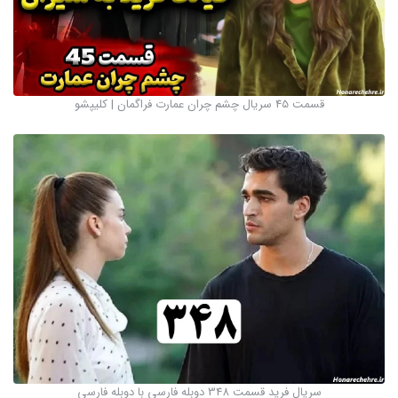
قسمت 45 سریال چشم چران عمارت فراگمان | کلیپشو
سریال فرید قسمت 348 دوبله فارسی با دوبله فارسی