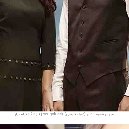
سریال شمیم عشق (دوبله فارسی) yer gok ask | فروشگاه فیلم بیار