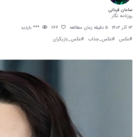
سامان قربانی
روزنامه نگار
13 آذر 1403
5 دقیقه زمان مطالعه
266
*** بازدید
#عکس
#عکس_جذاب
#عکس_بازیگران