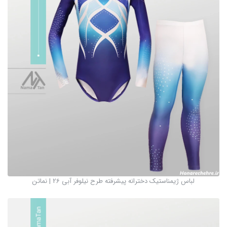
لباس ژیمناستیک دخترانه پیشرفته طرح نیلوفر آبی 26 | نماتن