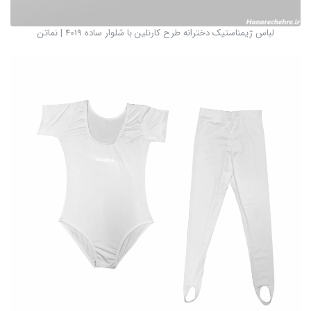
لباس ژیمناستیک دخترانه طرح کارنلین با شلوار ساده 4019 | نماتن