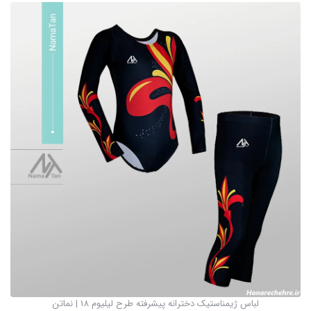
لباس ژیمناستیک دخترانه پیشرفته طرح لیلیوم 18 | نماتن