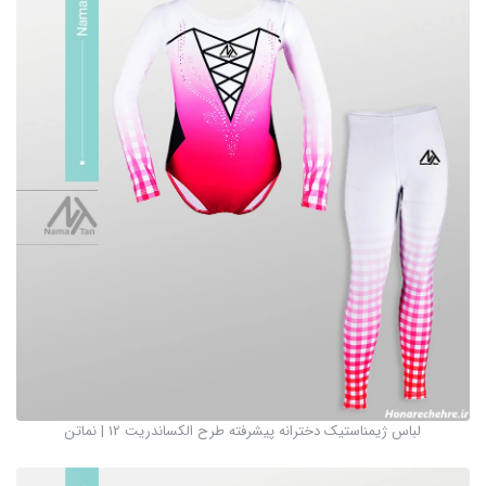
لباس ژیمناستیک دخترانه پیشرفته طرح الکساندریت 12 | نماتن