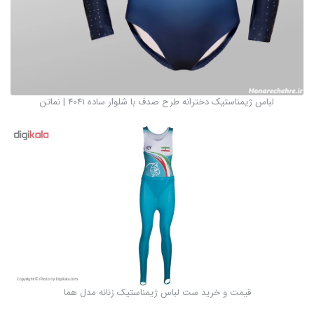
لباس ژیمناستیک دخترانه طرح صدف با شلوار ساده 4041 | نماتن
قیمت و خرید ست لباس ژیمناستیک زنانه مدل هما