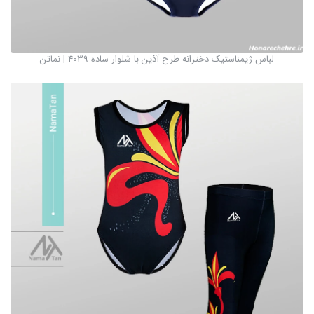
لباس ژیمناستیک دخترانه طرح آذین با شلوار ساده 4039 | نماتن