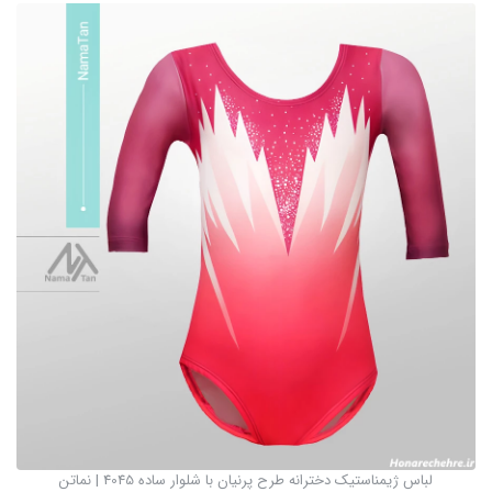
لباس ژیمناستیک دخترانه طرح پرنیان با شلوار ساده 4045 | نماتن