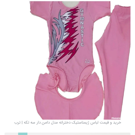
خرید و قیمت لباس ژیمناستیک دخترانه مدل دامن دار سه تکه | ترب