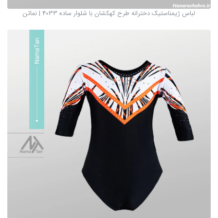
لباس ژیمناستیک دخترانه طرح کهکشان با شلوار ساده 4033 | نماتن