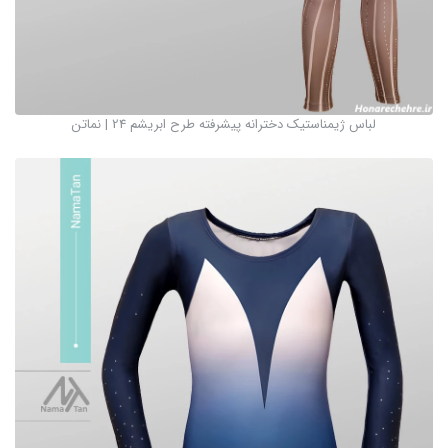
لباس ژیمناستیک دخترانه پیشرفته طرح ابریشم 24 | نماتن