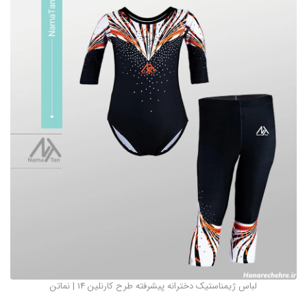
لباس ژیمناستیک دخترانه پیشرفته طرح کارنلین 14 | نماتن