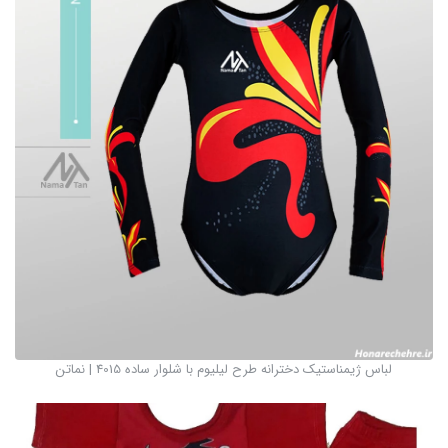
لباس ژیمناستیک دخترانه طرح لیلیوم با شلوار ساده 4015 | نماتن