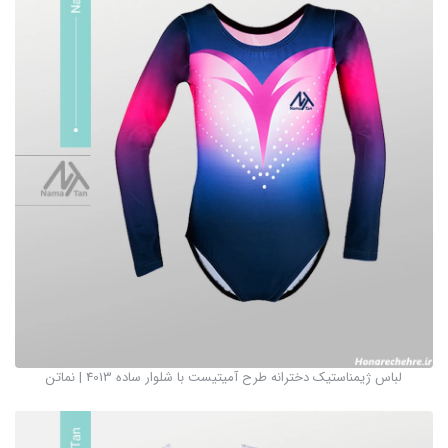
لباس ژیمناستیک دخترانه طرح آمیتیست با شلوار ساده 4013 | نماتن