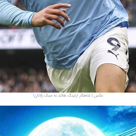
عکس | شاهکار ارلینگ هالند به سبک زلاتان!