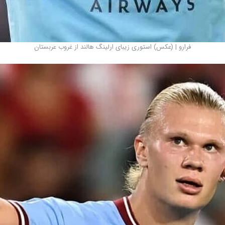
فرارو | (عکس) استوری زیبای ارلینگ هالند از غروب عربستان