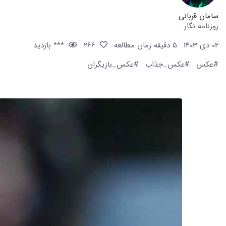
سامان قربانی
روزنامه نگار
02 دی 1403
5 دقیقه زمان مطالعه
266
*** بازدید
#عکس
#عکس_جذاب
#عکس_بازیگران