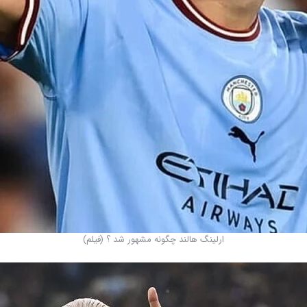
ارلینگ هالند چگونه مشهور شد ؟ (فیلم)