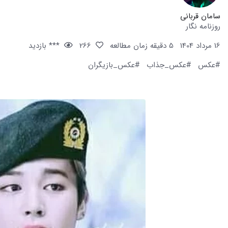
سامان قربانی
روزنامه نگار
16 مرداد 1404
5 دقیقه زمان مطالعه
266
*** بازدید
#عکس
#عکس_جذاب
#عکس_بازیگران