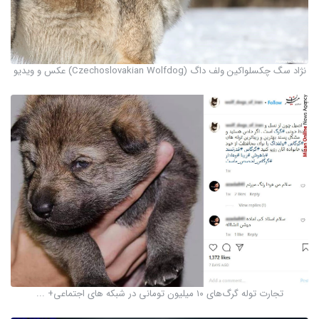
نژاد سگ چکسلواکین ولف داگ (Czechoslovakian Wolfdog) عکس و ویدیو
تجارت توله گرگ‌های ۱۰ میلیون تومانی در شبکه های اجتماعی+ ...