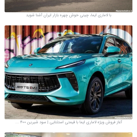
با لاماری ایما، چینی خوش چهره بازار ایران آشنا شوید
آغاز فروش ویژه لاماری ایما با قیمتی استثنایی | سود شیرین 400 ...