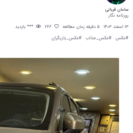
سامان قربانی
روزنامه نگار
13 اسفند 1403
5 دقیقه زمان مطالعه
266
*** بازدید
#عکس
#عکس_جذاب
#عکس_بازیگران