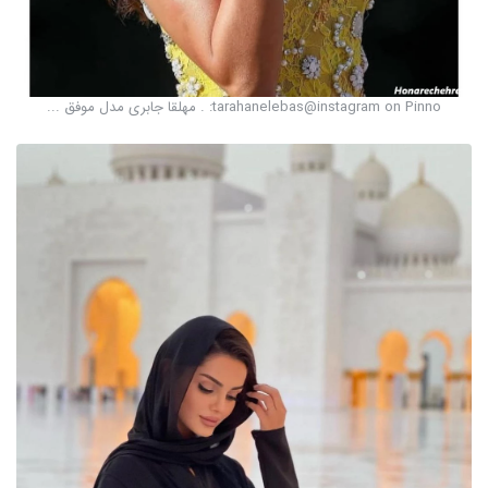
tarahanelebas@instagram on Pinno: . مهلقا جابری مدل موفق ...