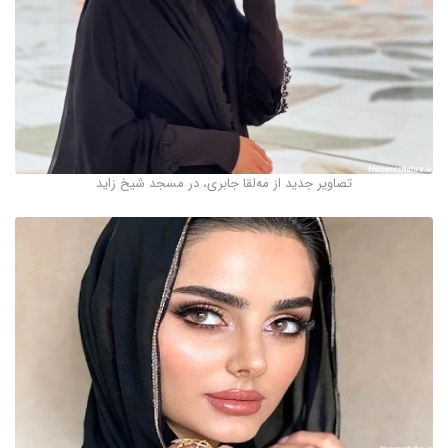
تصاویر جدید از مه‌لقا جابری، در مسجد شیخ زاید