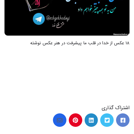
37 عکس قلب واقعی برای پروفایل واتساپ که عشق را نمایش میدهد
اشتراک گذاری