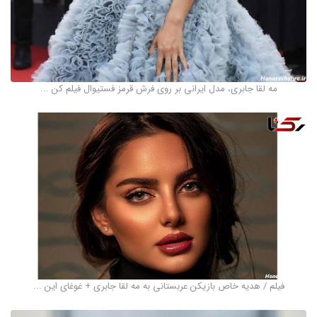
مه لقا جابری، مدل ایرانی بر روی فرش قرمز‌ فستیوال فیلم ‌کن ...
فیلم / هدیه خاص بازیکن عربستانی به مه لقا جابری + غوغای این ...