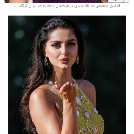
استایل مجلسی مه لقا جابری در عربستان / ستاره مد ایران ترکاند ...