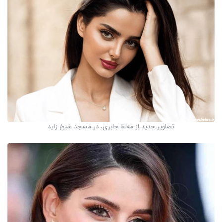
تصاویر جدید از مه‌لقا جابری، در مسجد شیخ زاید