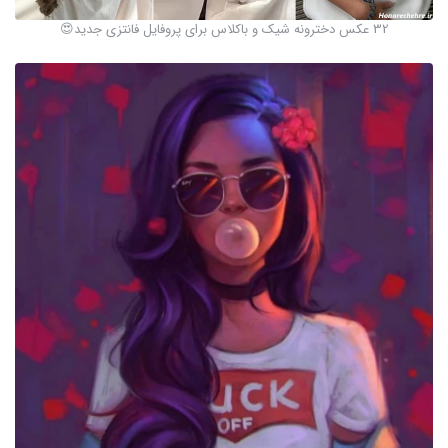
32 عکس دخترونه شیک و باکلاس برای پروفایل فانتزی جدید😍