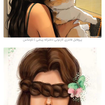
پروفایل فانتزی کارتونی دخترانه پیشی | تاوعکس