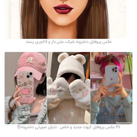
عکس پروفایل دخترونه شیک، متن دار و لاکچری پسند
47 عکس پروفایل کیوت جدید و خاص : دنیای صورتی دخترونه😍