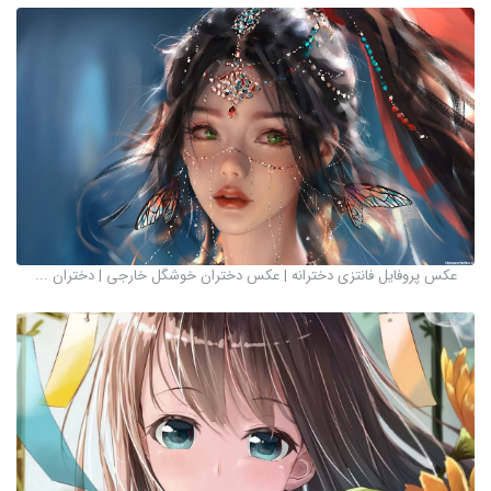
عکس پروفایل فانتزی دخترانه | عکس دختران خوشگل خارجی | دختران ...