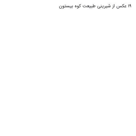
16 عکس شیرین خفته در کوه بیستون دعوتی به زیبایی های طبیعت