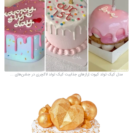
مدل کیک تولد کیوت |رازهای جذابیت کیک تولد لاکچری در جشن‌های ...