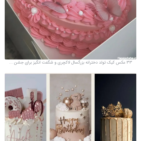
33 عکس کیک تولد دخترانه بزرگسال لاکچری و شگفت انگیز برای جشن ...