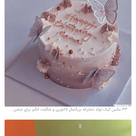
33 عکس کیک تولد دخترانه بزرگسال لاکچری و شگفت انگیز برای جشن ...