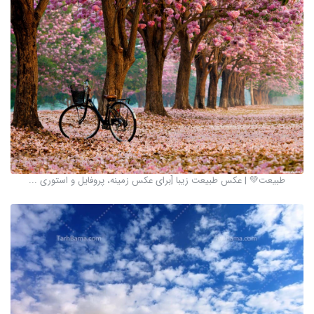
طبیعت💚 | عکس طبیعت زیبا [برای عکس زمینه، پروفایل و استوری ...