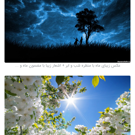
عکس زیبای ماه با منظره شب و ابر + اشعار زیبا با مضمون ماه و ...