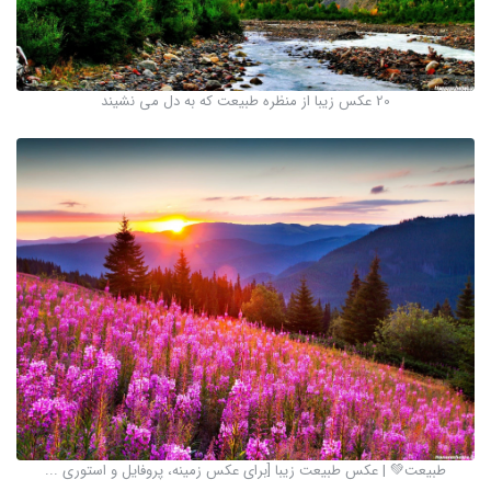
20 عکس زیبا از منظره طبیعت که به دل می نشیند
طبیعت💚 | عکس طبیعت زیبا [برای عکس زمینه، پروفایل و استوری ...