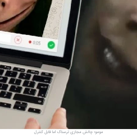
مومو؛ چالش مجازی ترسناک اما قابل کنترل