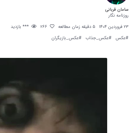
سامان قربانی
روزنامه نگار
23 فروردین 1404
5 دقیقه زمان مطالعه
266
*** بازدید
#عکس
#عکس_جذاب
#عکس_بازیگران