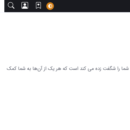
یبا دعوت می‌کنیم. این مجموعه شامل 23 عکس ماه گرفتگی ترسناک که شما را شگفت زده می کند است که هر یک از آن‌ها به شما کمک