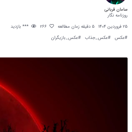
سامان قربانی
روزنامه نگار
25 فروردین 1404
5 دقیقه زمان مطالعه
266
*** بازدید
#عکس
#عکس_جذاب
#عکس_بازیگران