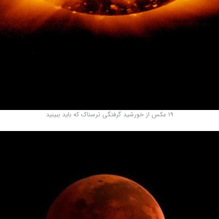
19 عکس از خورشید گرفتگی ترسناک که باید ببینید