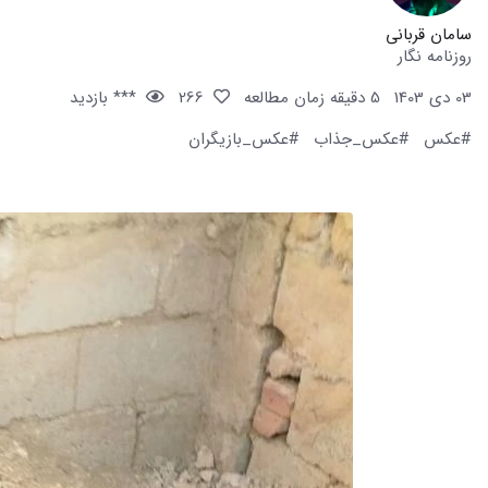
سامان قربانی
روزنامه نگار
03 دی 1403
5 دقیقه زمان مطالعه
266
*** بازدید
#عکس
#عکس_جذاب
#عکس_بازیگران