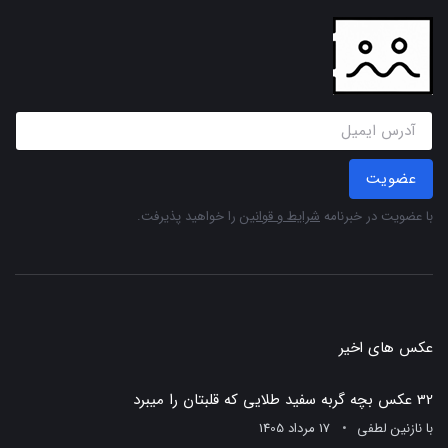
عضویت
با عضویت در خبرنامه
شرایط و قوانین
را خواهید پذیرفت.
عکس های اخیر
32 عکس بچه گربه سفید طلایی که قلبتان را میبرد
با
نازنین لطفی
17 مرداد 1405